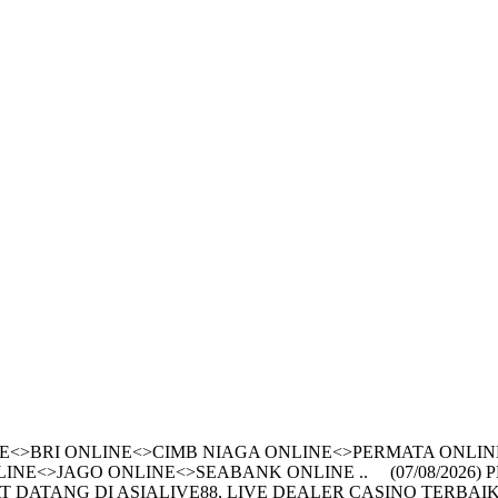
NE<>BRI ONLINE<>CIMB NIAGA ONLINE<>PERMATA ONL
NLINE<>JAGO ONLINE<>SEABANK ONLINE ..
(07/08/2026)
P
 DATANG DI ASIALIVE88, LIVE DEALER CASINO TERBAIK 