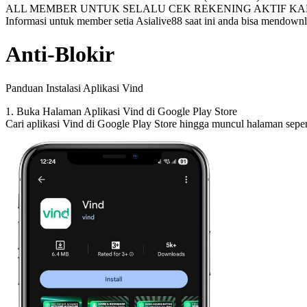
ALL MEMBER UNTUK SELALU CEK REKENING AKTIF KAM
Informasi untuk member setia Asialive88 saat ini anda bisa mendownl
Anti-Blokir
Panduan Instalasi Aplikasi Vind
1. Buka Halaman Aplikasi Vind di Google Play Store
Cari aplikasi Vind di Google Play Store hingga muncul halaman seperti