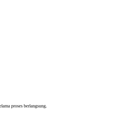
selama proses berlangsung.