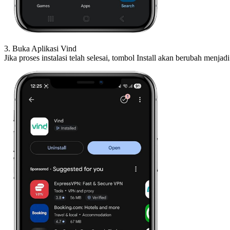
3. Buka Aplikasi Vind
Jika proses instalasi telah selesai, tombol Install akan berubah me