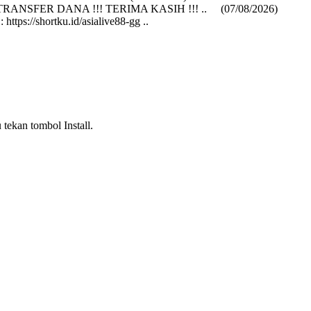
NSFER DANA !!! TERIMA KASIH !!! ..
(07/08/2026)
 : https://shortku.id/asialive88-gg ..
 tekan tombol Install.