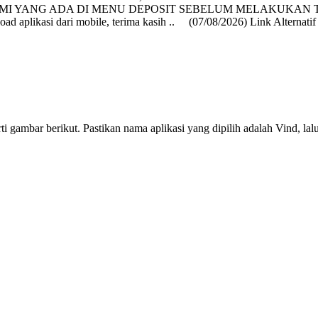
I YANG ADA DI MENU DEPOSIT SEBELUM MELAKUKAN TRA
oad aplikasi dari mobile, terima kasih ..
(07/08/2026)
Link Alternatif
 gambar berikut. Pastikan nama aplikasi yang dipilih adalah Vind, lalu