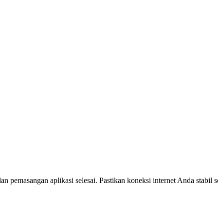
n pemasangan aplikasi selesai. Pastikan koneksi internet Anda stabil 