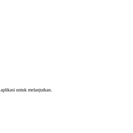
 aplikasi untuk melanjutkan.