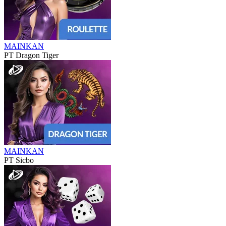
MAINKAN
PT Dragon Tiger
MAINKAN
PT Sicbo