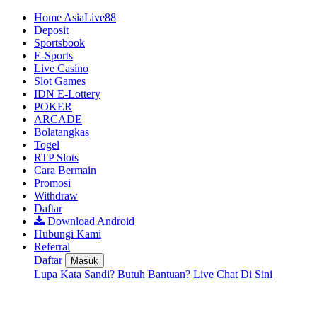
Home AsiaLive88
Deposit
Sportsbook
E-Sports
Live Casino
Slot Games
IDN E-Lottery
POKER
ARCADE
Bolatangkas
Togel
RTP Slots
Cara Bermain
Promosi
Withdraw
Daftar
Download Android
Hubungi Kami
Referral
Daftar
Masuk
Lupa Kata Sandi?
Butuh Bantuan?
Live Chat Di Sini