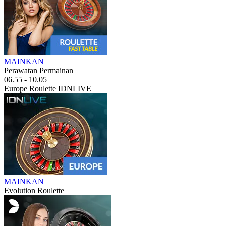
MAINKAN
Perawatan Permainan
06.55 - 10.05
Europe Roulette IDNLIVE
MAINKAN
Evolution Roulette