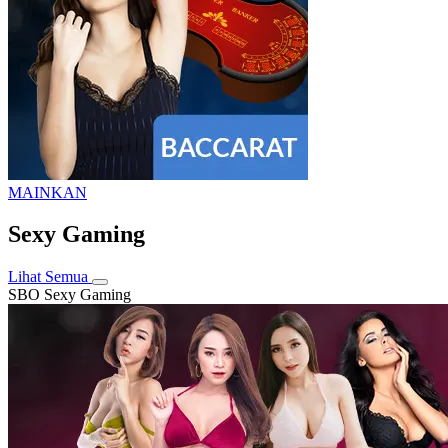
MAINKAN
Sexy Gaming
Lihat Semua
SBO Sexy Gaming