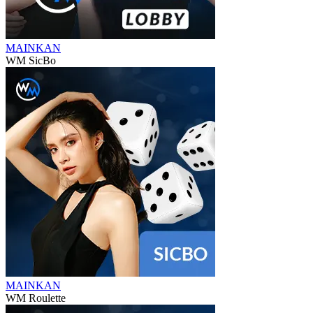
MAINKAN
WM SicBo
MAINKAN
WM Roulette