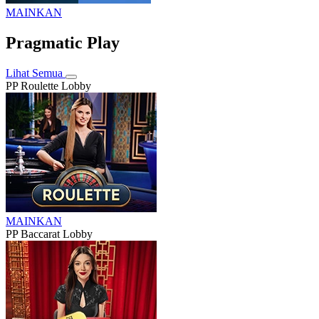
MAINKAN
Pragmatic Play
Lihat Semua
PP Roulette Lobby
MAINKAN
PP Baccarat Lobby