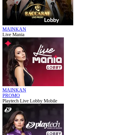
MAINKAN
Live Mania
MAINKAN
PROMO
Playtech Live Lobby Mobile