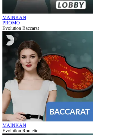
MAINKAN
PROMO
Evolution Baccarat
MAINKAN
Evolution Roulette