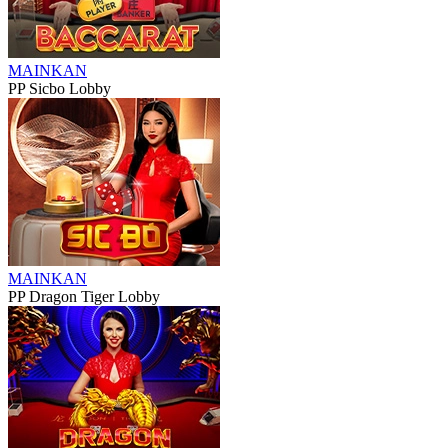
MAINKAN
PP Sicbo Lobby
MAINKAN
PP Dragon Tiger Lobby