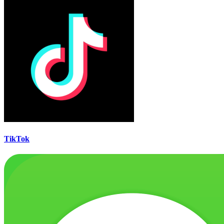
TikTok