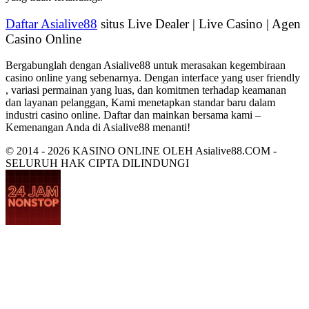
Daftar Asialive88
situs Live Dealer | Live Casino | Agen
Casino Online
Bergabunglah dengan Asialive88 untuk merasakan kegembiraan
casino online yang sebenarnya. Dengan interface yang user friendly
, variasi permainan yang luas, dan komitmen terhadap keamanan
dan layanan pelanggan, Kami menetapkan standar baru dalam
industri casino online. Daftar dan mainkan bersama kami –
Kemenangan Anda di Asialive88 menanti!
© 2014 - 2026 KASINO ONLINE OLEH Asialive88.COM -
SELURUH HAK CIPTA DILINDUNGI