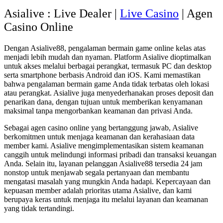
Asialive : Live Dealer |
Live Casino
| Agen
Casino Online
Dengan Asialive88, pengalaman bermain game online kelas atas
menjadi lebih mudah dan nyaman. Platform Asialive dioptimalkan
untuk akses melalui berbagai perangkat, termasuk PC dan desktop
serta smartphone berbasis Android dan iOS. Kami memastikan
bahwa pengalaman bermain game Anda tidak terbatas oleh lokasi
atau perangkat. Asialive juga menyederhanakan proses deposit dan
penarikan dana, dengan tujuan untuk memberikan kenyamanan
maksimal tanpa mengorbankan keamanan dan privasi Anda.
Sebagai agen casino online yang bertanggung jawab, Asialive
berkomitmen untuk menjaga keamanan dan kerahasiaan data
member kami. Asialive mengimplementasikan sistem keamanan
canggih untuk melindungi informasi pribadi dan transaksi keuangan
Anda. Selain itu, layanan pelanggan Asialive88 tersedia 24 jam
nonstop untuk menjawab segala pertanyaan dan membantu
mengatasi masalah yang mungkin Anda hadapi. Kepercayaan dan
kepuasan member adalah prioritas utama Asialive, dan kami
berupaya keras untuk menjaga itu melalui layanan dan keamanan
yang tidak tertandingi.