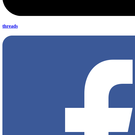
threads