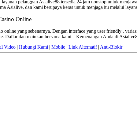
itu, layanan pelanggan Asialive88 tersedia 24 jam nonstop untuk menj
a Asialive, dan kami berupaya keras untuk menjaga itu melalui layana
 Casino Online
 online yang sebenarnya. Dengan interface yang user friendly , varia
ine. Daftar dan mainkan bersama kami – Kemenangan Anda di Asialive
al Video
|
Hubungi Kami
|
Mobile
|
Link Alternatif
|
Anti-Blokir