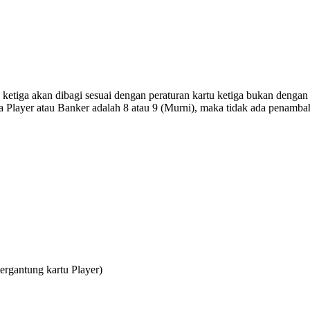
 ketiga akan dibagi sesuai dengan peraturan kartu ketiga bukan denga
ma Player atau Banker adalah 8 atau 9 (Murni), maka tidak ada penambah
ergantung kartu Player)