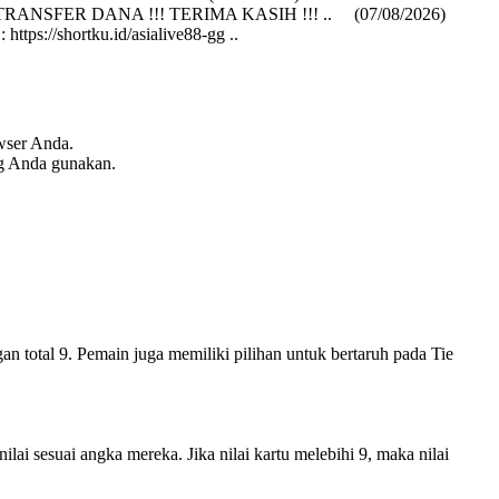
NSFER DANA !!! TERIMA KASIH !!! ..
(07/08/2026)
 : https://shortku.id/asialive88-gg ..
ser Anda.
ng Anda gunakan.
n total 9. Pemain juga memiliki pilihan untuk bertaruh pada Tie
lai sesuai angka mereka. Jika nilai kartu melebihi 9, maka nilai