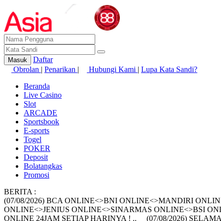
Daftar
Masuk
Obrolan
|
Penarikan
|
Hubungi Kami
|
Lupa Kata Sandi?
Beranda
Live Casino
Slot
ARCADE
Sportsbook
E-sports
Togel
POKER
Deposit
Bolatangkas
Promosi
BERITA :
(07/08/2026)
BCA ONLINE<>BNI ONLINE<>MANDIRI ONLI
ONLINE<>JENIUS ONLINE<>SINARMAS ONLINE<>BSI O
ONLINE 24JAM SETIAP HARINYA ! ..
(07/08/2026)
SELAMAT