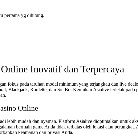
u pertama yg dihitung.
 Online Inovatif dan Terpercaya
dengan fokus pada taruhan modal minimum yang terjangkau dan live de
rat, Blackjack, Roulette, dan Sic Bo. Keunikan Asialive terletak pada p
an.
asino Online
di lebih mudah dan nyaman. Platform Asialive dioptimalkan untuk aks
aman bermain game Anda tidak terbatas oleh lokasi atau perangkat. A
orbankan keamanan dan privasi Anda.