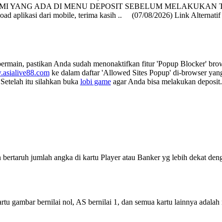
I YANG ADA DI MENU DEPOSIT SEBELUM MELAKUKAN TRA
oad aplikasi dari mobile, terima kasih ..
(07/08/2026)
Link Alternatif
ermain, pastikan Anda sudah menonaktifkan fitur
'Popup Blocker'
brow
asialive88.com
ke dalam daftar 'Allowed Sites Popup' di-browser ya
Setelah itu silahkan buka
lobi game
agar Anda bisa melakukan deposit.
bertaruh jumlah angka di kartu Player atau Banker yg lebih dekat denga
 gambar bernilai nol, AS bernilai 1, dan semua kartu lainnya adalah ni