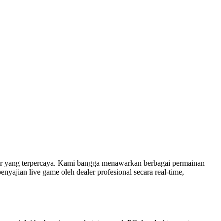
aler yang terpercaya. Kami bangga menawarkan berbagai permainan
enyajian live game oleh dealer profesional secara real-time,