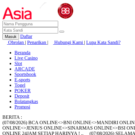
Daftar
Masuk
Obrolan
|
Penarikan
|
Hubungi Kami
|
Lupa Kata Sandi?
Beranda
Live Casino
Slot
ARCADE
Sportsbook
E-sports
Togel
POKER
Deposit
Bolatangkas
Promosi
BERITA :
(07/08/2026)
BCA ONLINE<>BNI ONLINE<>MANDIRI ONLI
ONLINE<>JENIUS ONLINE<>SINARMAS ONLINE<>BSI O
ONLINE 24JAM SETIAP HARINYA ! ..
(07/08/2026)
SELAMAT