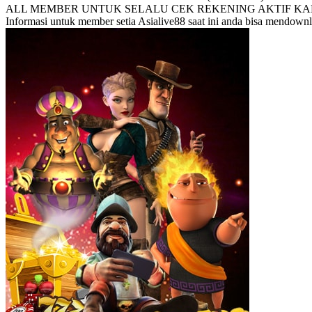
ALL MEMBER UNTUK SELALU CEK REKENING AKTIF KAM
Informasi untuk member setia Asialive88 saat ini anda bisa mendownl