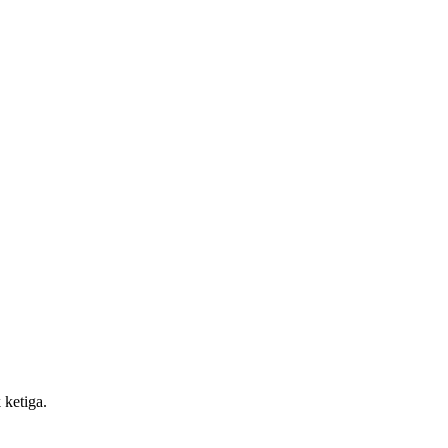
 ketiga.