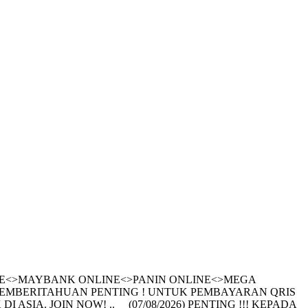
INE<>MAYBANK ONLINE<>PANIN ONLINE<>MEGA
EMBERITAHUAN PENTING ! UNTUK PEMBAYARAN QRIS
DI ASIA. JOIN NOW! ..
(07/08/2026)
PENTING !!! KEPADA