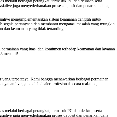
es melalui berbagai perangkat, termasuk PC dan desktop serta
sialive juga menyederhanakan proses deposit dan penarikan dana,
sialive mengimplementasikan sistem keamanan canggih untuk
awab segala pertanyaan dan membantu mengatasi masalah yang mungkin
n dan keamanan yang tidak tertandingi.
si permainan yang luas, dan komitmen terhadap keamanan dan layanan
88 menanti!
aler yang terpercaya. Kami bangga menawarkan berbagai permainan
enyajian live game oleh dealer profesional secara real-time,
es melalui berbagai perangkat, termasuk PC dan desktop serta
sialive juga menyederhanakan proses deposit dan penarikan dana,