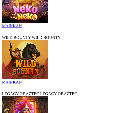
MAINKAN
WILD BOUNTY
WILD BOUNTY
MAINKAN
LEGACY OF AZTEC
LEGACY OF AZTEC