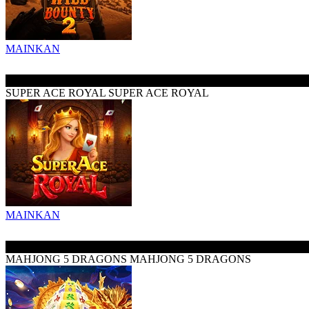
MAINKAN
Baru
SUPER ACE ROYAL
SUPER ACE ROYAL
MAINKAN
Baru
MAHJONG 5 DRAGONS
MAHJONG 5 DRAGONS