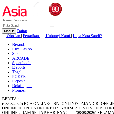
Daftar
Masuk
Obrolan
|
Penarikan
|
Hubungi Kami
|
Lupa Kata Sandi?
Beranda
Live Casino
Slot
ARCADE
Sportsbook
E-sports
Togel
POKER
Deposit
Bolatangkas
Promosi
BERITA :
(08/08/2026)
BCA ONLINE<>BNI ONLINE<>MANDIRI OFFL
ONLINE<>JENIUS ONLINE<>SINARMAS ONLINE<>BSI O
ONLINE 24JAM SETIAP HARINYA ! ..
(08/08/2026)
SELAMAT