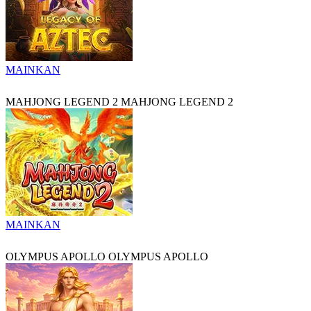
MAINKAN
MAHJONG LEGEND 2
MAHJONG LEGEND 2
MAINKAN
OLYMPUS APOLLO
OLYMPUS APOLLO