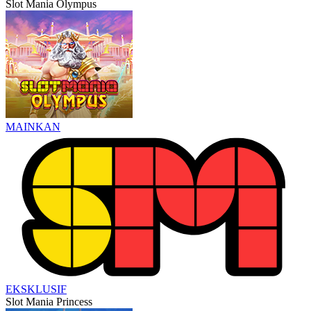
Slot Mania Olympus
MAINKAN
EKSKLUSIF
Slot Mania Princess