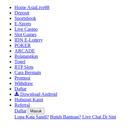
Home AsiaLive88
Deposit
Sportsbook
E-Sports
Live Casino
Slot Games
IDN E-Lottery
POKER
ARCADE
Bolatangkas
Togel
RTP Slots
Cara Bermain
Promosi
Withdraw
Daftar
Download Android
Hubungi Kami
Referral
Daftar
Masuk
Lupa Kata Sandi?
Butuh Bantuan?
Live Chat Di Sini