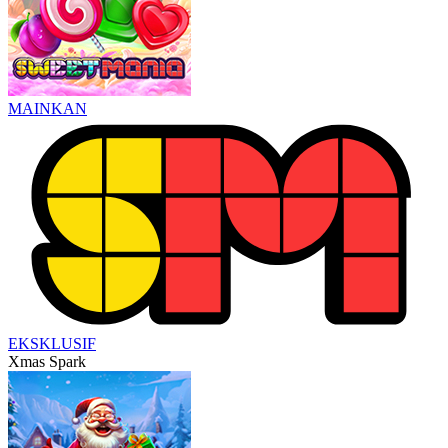
MAINKAN
EKSKLUSIF
Xmas Spark