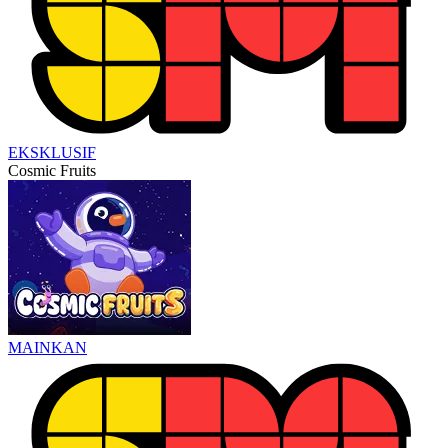
EKSKLUSIF
Cosmic Fruits
MAINKAN