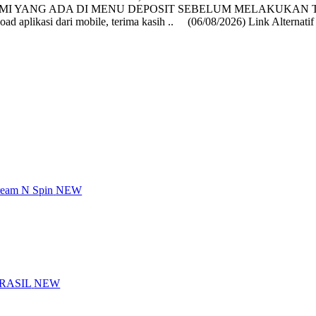
I YANG ADA DI MENU DEPOSIT SEBELUM MELAKUKAN TRA
oad aplikasi dari mobile, terima kasih ..
(06/08/2026)
Link Alternatif
ream N Spin
NEW
RASIL
NEW