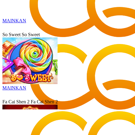
MAINKAN
So Sweet
So Sweet
MAINKAN
Fa Cai Shen 2
Fa Cai Shen 2