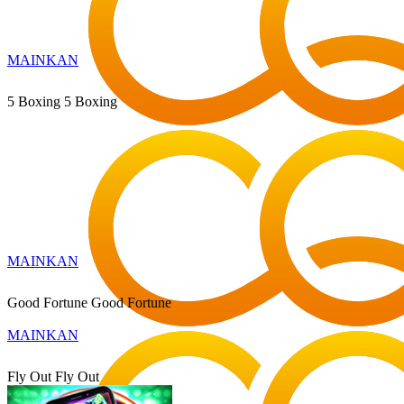
MAINKAN
5 Boxing
5 Boxing
MAINKAN
Good Fortune
Good Fortune