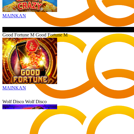
MAINKAN
Baru
Good Fortune M
Good Fortune M
MAINKAN
Wolf Disco
Wolf Disco