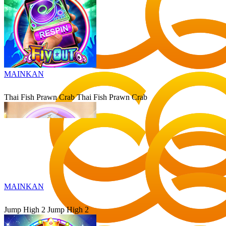
MAINKAN
Fly Out
Fly Out
MAINKAN
Thai Fish Prawn Crab
Thai Fish Prawn Crab